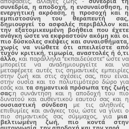
αποφάσεις, αλλαγές ζωής -
συνεδρία τη
συνεδρία, η αποδοχή, η ενσυναίσθηση, η
ενεργητική ακρόαση, η προσοχή και η
εμπιστοσύνη του θεραπευτή σας,
δημιουργεί το ασφαλές περιβάλλον και
την εξατομικευμένη βοήθεια που έχετε
ανάγκη ώστε να εκφραστούν ακόμη και οι
πιο δύσκολες σκέψεις και συναισθήματα,
χωρίς να νιώθετε ότι απειλείστε από
τυχόν κριτική, τιμωρία, αναστολές ή ό,τι
άλλο,
και παράλληλα “εκπαιδεύεστε” ώστε να
μπορείτε να αναδημιουργείτε και να
μεταφέρετε αυτές τις σημαντικές εμπειρίες
στην ζωή και στις σχέσεις σας, που είναι
στην ουσία και το πολυτιμότερο δώρο για
εσάς και
τα σημαντικά πρόσωπα της ζωής
σας
:η συνάντηση και η αποδοχή του πιο
δυνατού και αυθεντικού εαυτού σας και η
ουσιαστική σύνδεση
με τις αληθινές
επιθυμίες και ανάγκες του, ώστε να γίνει ο
πιο σημαντικός σας σύμμαχος, για
μια
βελτιωμένη ζωή, πιο κοντά στην
αυτογνωσία, την αποδοχή και την χαρά.