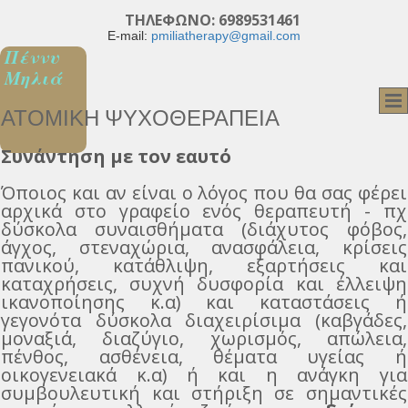
ΤΗΛΕΦΩΝΟ:
6989531461
E-mail:
pmiliatherapy@gmail.com
Πέννυ
Μηλιά
ΑΤΟΜΙΚΉ ΨΥΧΟΘΕΡΑΠΕΊΑ
Συνάντηση με τον εαυτό
Όποιος και αν είναι ο λόγος που θα σας φέρει
αρχικά στο γραφείο ενός θεραπευτή - πχ
δύσκολα συναισθήματα (διάχυτος φόβος,
άγχος, στεναχώρια, ανασφάλεια, κρίσεις
πανικού, κατάθλιψη, εξαρτήσεις και
καταχρήσεις, συχνή δυσφορία και έλλειψη
ικανοποίησης κ.α) και καταστάσεις ή
γεγονότα δύσκολα διαχειρίσιμα (καβγάδες,
μοναξιά, διαζύγιο, χωρισμός, απώλεια,
πένθος, ασθένεια, θέματα υγείας ή
οικογενειακά κ.α) ή και η ανάγκη για
συμβουλευτική και στήριξη σε σημαντικές